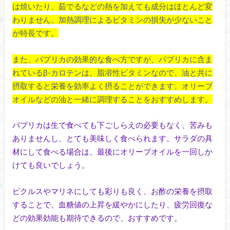
は焼いたり、茹でるなどの熱を加えても成分はほとんど変
わりません。加熱調理によるビタミンの損失が少ないこと
が特長です。
また、パプリカの効果的な食べ方ですが、パプリカに含ま
れているβ-カロテンは、脂溶性ビタミンなので、油と共に
摂取すると栄養を効率よく摂ることができます。オリーブ
オイルなどの油と一緒に調理することをおすすめします。
パプリカは生で食べても下ごしらえの必要もなく、苦みも
ありませんし、とても美味しく食べられます。サラダの具
材にして食べる場合は、最後にオリーブオイルを一回しか
けても良いでしょう。
ピクルスやマリネにしても彩りも良く、お酢の栄養を摂取
することで、血糖値の上昇を緩やかにしたり、疲労回復な
どの効果効能も期待できるので、おすすめです。