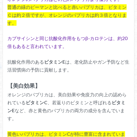
普通の緑のピーマンと比べると赤いパプリカは、ビタミン
Ｃは約２倍ですが、オレンジのパプリカは約３倍となりま
す。
カプサイシンと同じ抗酸化作用をもつβ-カロテンは、約20
倍もあると言われています。
抗酸化作用のある
ビタミンE
は、老化防止やガン予防など生
活習慣病の予防に貢献します。
【美白効果】
オレンジのパプリカは、美白効果や免疫力の向上の認めら
れている
ビタミンC
、若返りのビタミンと呼ばれる
ビタミ
ンE
など、赤と黄色のパプリカの両方の成分を含んでいま
す。
黄色いパプリカは、ビタミンCが特に豊富に含まれていま