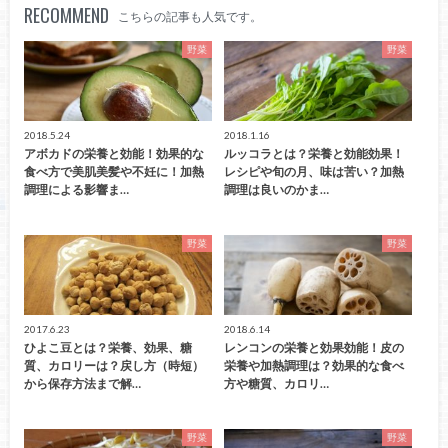
RECOMMEND
こちらの記事も人気です。
野菜
野菜
2018.5.24
2018.1.16
アボカドの栄養と効能！効果的な
ルッコラとは？栄養と効能効果！
食べ方で美肌美髪や不妊に！加熱
レシピや旬の月、味は苦い？加熱
調理による影響ま…
調理は良いのかま…
野菜
野菜
2017.6.23
2018.6.14
ひよこ豆とは？栄養、効果、糖
レンコンの栄養と効果効能！皮の
質、カロリーは？戻し方（時短）
栄養や加熱調理は？効果的な食べ
から保存方法まで解…
方や糖質、カロリ…
野菜
野菜