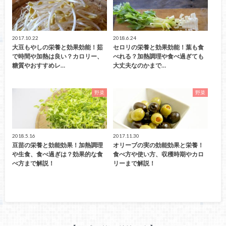
2017.10.22
2018.6.24
大豆もやしの栄養と効果効能！茹
セロリの栄養と効果効能！葉も食
で時間や加熱は良い？カロリー、
べれる？加熱調理や食べ過ぎても
糖質やおすすめレ…
大丈夫なのかまで…
野菜
野菜
2018.5.16
2017.11.30
豆苗の栄養と効能効果！加熱調理
オリーブの実の効能効果と栄養！
や生食、食べ過ぎは？効果的な食
食べ方や使い方、収穫時期やカロ
べ方まで解説！
リーまで解説！