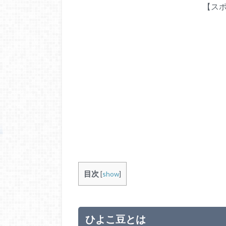
【ス
目次
[
show
]
ひよこ豆とは