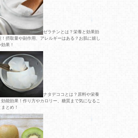
ゼラチンとは？栄養と効果効
能！摂取量や副作用、アレルギーはある？お肌に嬉し
い効果！
ナタデココとは？原料や栄養
と効能効果！作り方やカロリー、糖質まで気になるこ
とまとめ！