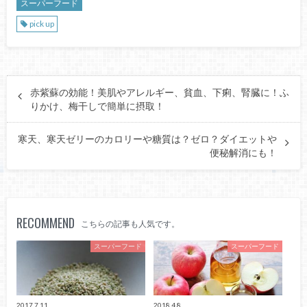
スーパーフード
pick up
赤紫蘇の効能！美肌やアレルギー、貧血、下痢、腎臓に！ふ
りかけ、梅干しで簡単に摂取！
寒天、寒天ゼリーのカロリーや糖質は？ゼロ？ダイエットや
便秘解消にも！
RECOMMEND
こちらの記事も人気です。
スーパーフード
スーパーフード
2017.7.11
2018.4.8