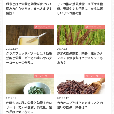
緑米とは？栄養と効能がすごい！
リンゴ酢の効果効能！血圧や血糖
読み方から炊き方、食べ方まで！
値、美肌やシミ予防に！女性に嬉
解説！
しいリンゴ酢の驚…
スーパーフード
スーパーフード
2018.5.19
2017.3.5
グラスフェッドバターとは？効果
赤米の効果効能、栄養！注目のタ
効能と栄養！ギーとの違いやバタ
ンニンや炊き方は？デメリットも
ーコーヒーの作り…
ある？
スーパーフード
スーパーフード
2017.5.9
2017.2.17
かぼちゃの種の栄養と効能！カロ
カカオニブとは？カカオマスとの
リー（一粒）や糖質、摂取量、副
違いや効果、栄養は？
作用は？気になる…