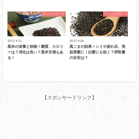
スーパーフード
スーパーフード
2017.4.11
2017.4.26
黒米の栄養と効能！糖質、カロリ
黒ごまの効果！シミや疲れ目、美
ーは？消化は良い？黒米甘酒もあ
肌美髪に！白髪にも効く？摂取量
る！
の目安は？
【スポンサードリンク】