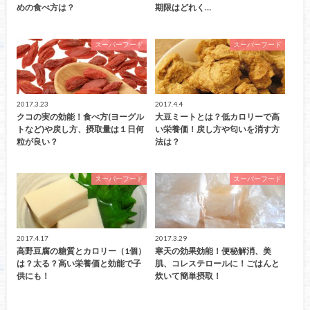
めの食べ方は？
期限はどれく…
スーパーフード
スーパーフード
2017.3.23
2017.4.4
クコの実の効能！食べ方(ヨーグル
大豆ミートとは？低カロリーで高
トなど)や戻し方、摂取量は１日何
い栄養価！戻し方や匂いを消す方
粒が良い？
法は？
スーパーフード
スーパーフード
2017.4.17
2017.3.29
高野豆腐の糖質とカロリー（1個）
寒天の効果効能！便秘解消、美
は？太る？高い栄養価と効能で子
肌、コレステロールに！ごはんと
供にも！
炊いて簡単摂取！