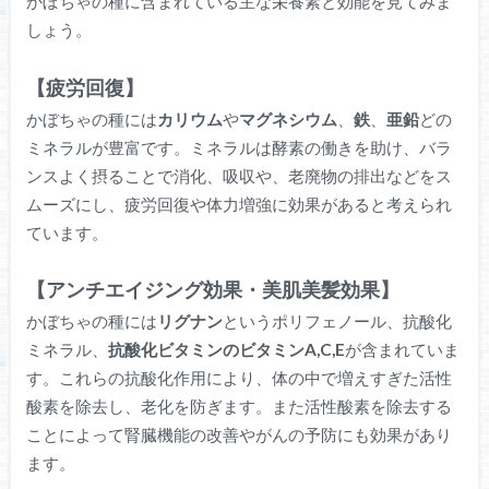
かぼちゃの種に含まれている主な栄養素と効能を見てみま
しょう。
【疲労回復】
かぼちゃの種には
カリウム
や
マグネシウム
、
鉄
、
亜鉛
どの
ミネラルが豊富です。ミネラルは酵素の働きを助け、バラ
ンスよく摂ることで消化、吸収や、老廃物の排出などをス
ムーズにし、疲労回復や体力増強に効果があると考えられ
ています。
【アンチエイジング効果・美肌美髪効果】
かぼちゃの種には
リグナン
というポリフェノール、抗酸化
ミネラル、
抗酸化ビタミンのビタミンA,C,E
が含まれていま
す。これらの抗酸化作用により、体の中で増えすぎた活性
酸素を除去し、老化を防ぎます。また活性酸素を除去する
ことによって腎臓機能の改善やがんの予防にも効果があり
ます。