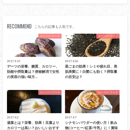
RECOMMEND
こちらの記事も人気です。
スーパーフード
スーパーフード
2017.4.15
2017.4.26
デーツの栄養、糖質、カロリー、
黒ごまの効果！シミや疲れ目、美
効能や摂取量は？便秘解消で女性
肌美髪に！白髪にも効く？摂取量
の美容の強い味方…
の目安は？
スーパーフード
スーパーフード
2017.4.2
2017.4.7
湯葉とは？栄養、効果！豆腐より
シナモンパウダーの使い方！飲み
カロリーは高い？おいしいおすす
物(コーヒー/紅茶/牛乳）に！賞味