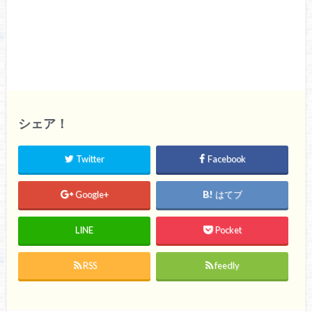
シェア！
Twitter
Facebook
Google+
はてブ
LINE
Pocket
RSS
feedly