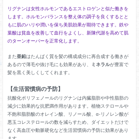
リグナンは女性ホルモンであるエストロゲンと似た働きを
します。ホルモンバランスを整え体の調子を良くするとと
もに肌のハリや潤いを保ち美肌効果が期待できます。鉄や
葉酸は貧血を改善して血行をよくし、新陳代謝を高めて肌
のターンオーバーを正常化します。
また
亜鉛
はたんぱく質を髪の構成成分に再合成する働きが
あるので薄毛や抜け毛にも効果があり、
ミネラル
が豊富で
髪を黒く美しくしてくれます。
【生活習慣病の予防】
抗酸化ポリフェノールのリグナンは内臓脂肪や中性脂肪の
減少に効果的な抗肥満作用があります。植物ステロールや
不飽和脂肪酸のオレイン酸、リノール酸、α-リノレン酸が
悪玉コレステロールの数を減らすため、ダイエットだけで
なく高血圧や動脈硬化など生活習慣病の予防に効果があり
ます。