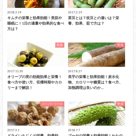
2018.3.19
2017.2.19
キムチの栄養と効果効能！美肌や
茶豆とは？枝豆との違いは？栄
睡眠に！1日の適量や効果的な食べ
養、効果、茹で方は？
方は？
野菜
野菜
2017.11.30
2017.8.27
オリーブの実の効能効果と栄養！
長芋の栄養と効果効能！炭水化
食べ方や使い方、収穫時期やカロ
物、カロリーや糖質は？食べ方、
リーまで解説！
加熱調理は良いのか…
スーパーフード
野菜
2017.3.1
2018.7.7
ドライいちじくの栄養、効果効
ゴーヤの栄養と効果効能！わたの