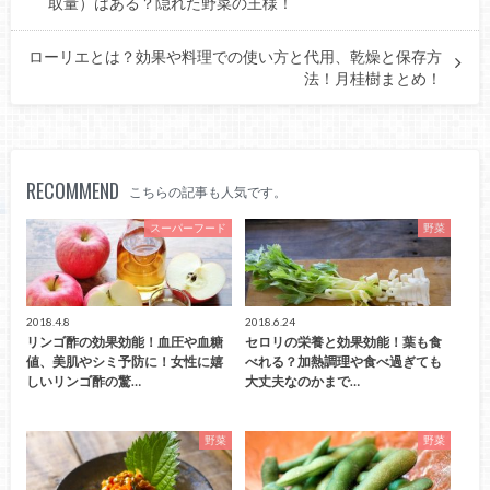
取量）はある？隠れた野菜の王様！
ローリエとは？効果や料理での使い方と代用、乾燥と保存方
法！月桂樹まとめ！
RECOMMEND
こちらの記事も人気です。
スーパーフード
野菜
2018.4.8
2018.6.24
リンゴ酢の効果効能！血圧や血糖
セロリの栄養と効果効能！葉も食
値、美肌やシミ予防に！女性に嬉
べれる？加熱調理や食べ過ぎても
しいリンゴ酢の驚…
大丈夫なのかまで…
野菜
野菜