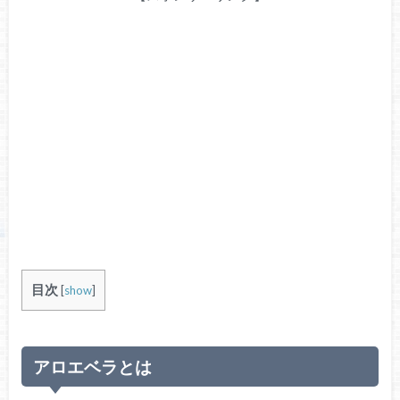
目次
[
show
]
アロエベラとは