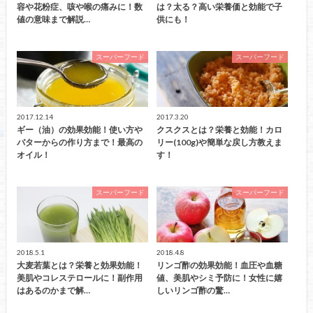
容や花粉症、咳や喉の痛みに！数
は？太る？高い栄養価と効能で子
値の意味まで解説…
供にも！
スーパーフード
スーパーフード
2017.12.14
2017.3.20
ギー（油）の効果効能！使い方や
クスクスとは？栄養と効能！カロ
バターからの作り方まで！最高の
リー(100g)や簡単な戻し方教えま
オイル！
す！
スーパーフード
スーパーフード
2018.5.1
2018.4.8
大麦若葉とは？栄養と効果効能！
リンゴ酢の効果効能！血圧や血糖
美肌やコレステロールに！副作用
値、美肌やシミ予防に！女性に嬉
はあるのかまで解…
しいリンゴ酢の驚…