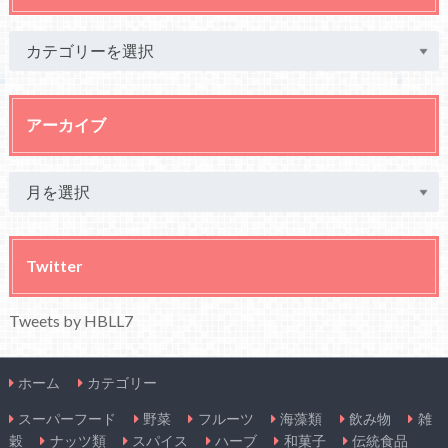
アーカイブ
Twitter
Tweets by HBLL7
ホーム
カテゴリー
スーパーフード
野菜
フルーツ
海藻類
飲み物
雑
穀
ナッツ類
スパイス
ハーブ
和菓子
伝統食品