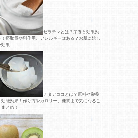
ゼラチンとは？栄養と効果効
能！摂取量や副作用、アレルギーはある？お肌に嬉し
い効果！
ナタデココとは？原料や栄養
と効能効果！作り方やカロリー、糖質まで気になるこ
とまとめ！