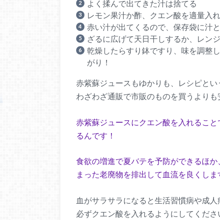
よく揉んで出てきた汁は捨てる
レモン果汁か酢、クエン酸を適量入
赤い汁が出てくるので、保存袋に汁と
ざるに広げて天日干しするか、レン
乾燥したらすり鉢ですり、味を調整
がり！
赤紫蘇ジュースもゆかりも、レシピとい
わざわざ通販で市販のものを買うよりも
赤紫蘇ジュースにクエン酸を入れること
るんです！
食欲の増進で夏バテを予防ができるほか
まった老廃物を排出して血流を良くしま
血がサラサラになると生活習慣病や成人
必ずクエン酸を入れるようにしてくださ