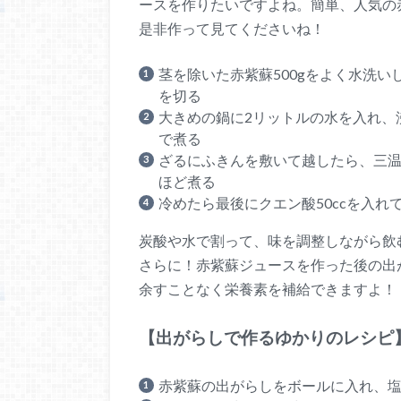
ースを作りたいですよね。簡単、人気の
是非作って見てくださいね！
茎を除いた赤紫蘇500gをよく水洗
を切る
大きめの鍋に2リットルの水を入れ、
で煮る
ざるにふきんを敷いて越したら、三温
ほど煮る
冷めたら最後にクエン酸50ccを入れ
炭酸や水で割って、味を調整しながら飲
さらに！赤紫蘇ジュースを作った後の出
余すことなく栄養素を補給できますよ！
【出がらしで作るゆかりのレシピ
赤紫蘇の出がらしをボールに入れ、