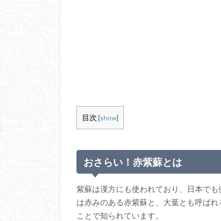
目次
[
show
]
おさらい！赤紫蘇とは
紫蘇は漢方にも使われており、日本でも
は赤みのある赤紫蘇と、大葉とも呼ばれ
ことで知られています。