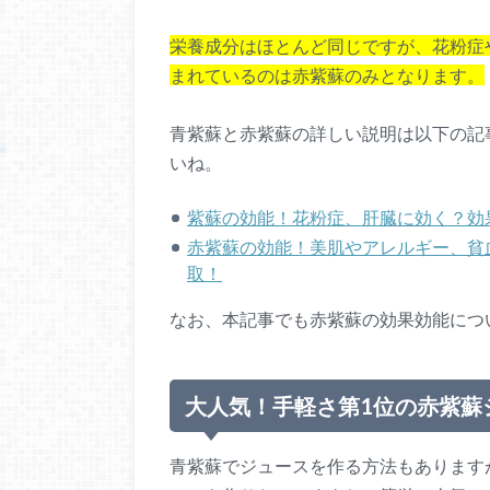
栄養成分はほとんど同じですが、花粉症
まれているのは赤紫蘇のみとなります。
青紫蘇と赤紫蘇の詳しい説明は以下の記
いね。
紫蘇の効能！花粉症、肝臓に効く？効
赤紫蘇の効能！美肌やアレルギー、貧
取！
なお、本記事でも赤紫蘇の効果効能につ
大人気！手軽さ第1位の赤紫蘇
青紫蘇でジュースを作る方法もあります