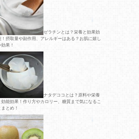
ゼラチンとは？栄養と効果効
能！摂取量や副作用、アレルギーはある？お肌に嬉し
い効果！
ナタデココとは？原料や栄養
と効能効果！作り方やカロリー、糖質まで気になるこ
とまとめ！