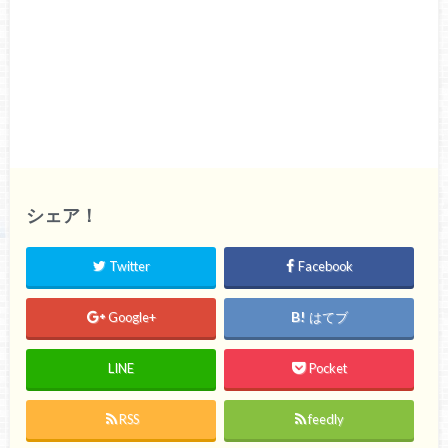
シェア！
Twitter
Facebook
Google+
はてブ
LINE
Pocket
RSS
feedly