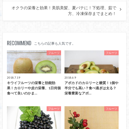
オクラの栄養と効果！美肌美髪、夏バテに！下処理、茹で
方、冷凍保存までまとめ！
RECOMMEND
こちらの記事も人気です。
フルーツ
フルーツ
2018.7.19
2018.6.9
キウイフルーツの栄養と効能効
アボカドのカロリーと糖質！1個や
果！カロリーや皮の栄養、1日何個
半分でも高い？食べ過ぎは太る？
食べて良いのかま…
栄養豊富なアボ…
フルーツ
フルーツ