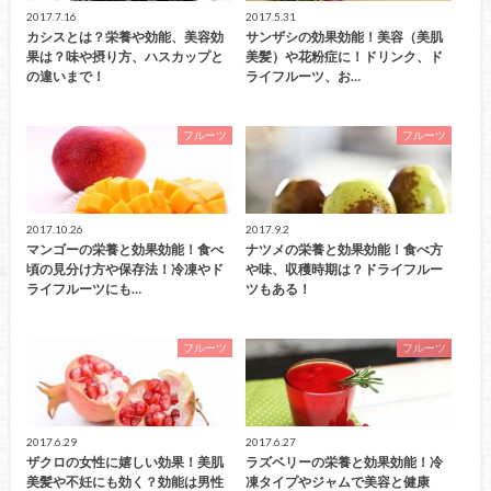
2017.7.16
2017.5.31
カシスとは？栄養や効能、美容効
サンザシの効果効能！美容（美肌
果は？味や摂り方、ハスカップと
美髪）や花粉症に！ドリンク、ド
の違いまで！
ライフルーツ、お…
フルーツ
フルーツ
2017.10.26
2017.9.2
マンゴーの栄養と効果効能！食べ
ナツメの栄養と効果効能！食べ方
頃の見分け方や保存法！冷凍やド
や味、収穫時期は？ドライフルー
ライフルーツにも…
ツもある！
フルーツ
フルーツ
2017.6.29
2017.6.27
ザクロの女性に嬉しい効果！美肌
ラズベリーの栄養と効果効能！冷
美髪や不妊にも効く？効能は男性
凍タイプやジャムで美容と健康