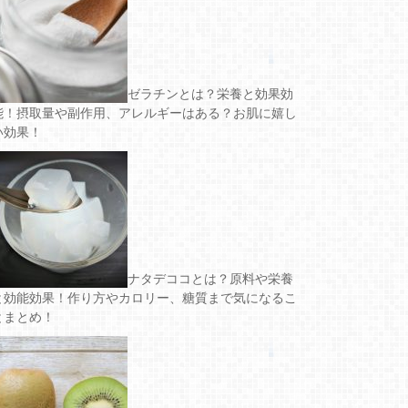
ゼラチンとは？栄養と効果効
能！摂取量や副作用、アレルギーはある？お肌に嬉し
い効果！
ナタデココとは？原料や栄養
と効能効果！作り方やカロリー、糖質まで気になるこ
とまとめ！