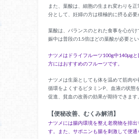
また、葉酸は、細胞の生まれ変わりを正
分として、妊婦の方は積極的に摂る必要
葉酸は、バランスのとれた食事を心がけ
娠中は普段の1.5倍ほどの葉酸が必要と
ナツメはドライフルーツ100g中140μ
方にはおすすめのフルーツです。
ナツメは生薬としても体を温めて筋肉や
循環をよくするビタミンP、血液の状態
促進、貧血の改善の効果が期待できます
【便秘改善、むくみ解消】
ナツメには腸内環境を整え老廃物を排出
す。また、サポニンも腸を刺激して便通