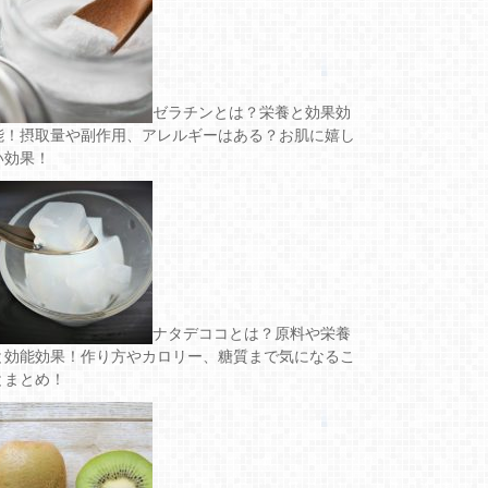
ゼラチンとは？栄養と効果効
能！摂取量や副作用、アレルギーはある？お肌に嬉し
い効果！
ナタデココとは？原料や栄養
と効能効果！作り方やカロリー、糖質まで気になるこ
とまとめ！