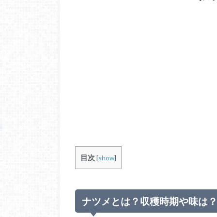
目次
[
show
]
ナツメとは？収穫時期や味は